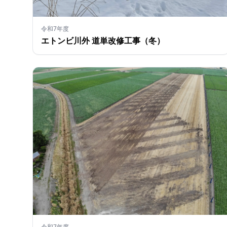
令和7年度
エトンビ川外 道単改修工事（冬）
令和7年度