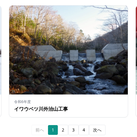
令和6年度
イワウベツ川外治山工事
前へ
1
2
3
4
次へ