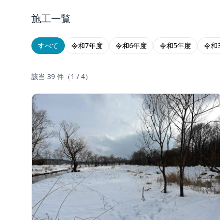
施工一覧
すべて
令和7年度
令和6年度
令和5年度
令和
該当
39
件（
1
/
4
）