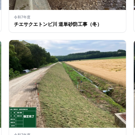
令和7年度
チエサクエトンビ川 道単砂防工事（冬）
令和7年度