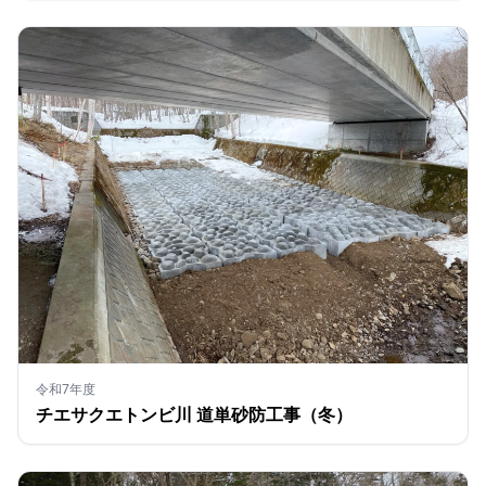
令和7年度
チエサクエトンビ川 道単砂防工事（冬）