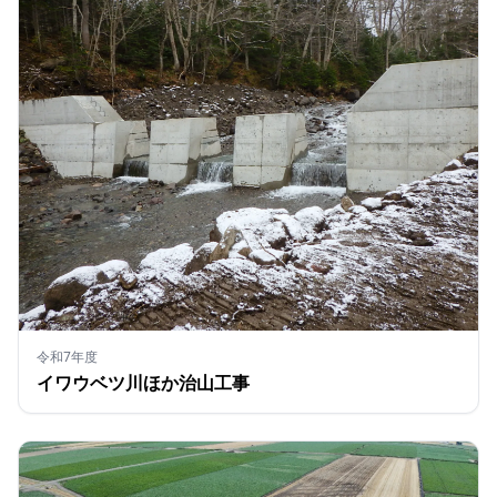
令和7年度
イワウベツ川ほか治山工事