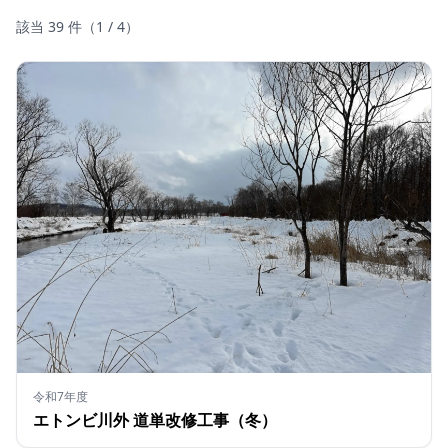
該当
39
件（
1
/
4
）
令和7年度
エトンビ川外 道単改修工事（冬）